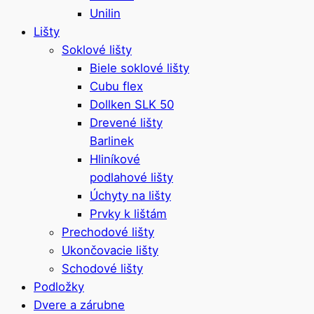
Unilin
Lišty
Soklové lišty
Biele soklové lišty
Cubu flex
Dollken SLK 50
Drevené lišty
Barlinek
Hliníkové
podlahové lišty
Úchyty na lišty
Prvky k lištám
Prechodové lišty
Ukončovacie lišty
Schodové lišty
Podložky
Dvere a zárubne