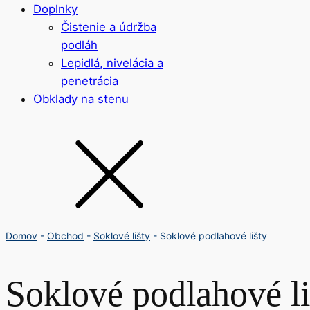
Doplnky
Čistenie a údržba
podláh
Lepidlá, nivelácia a
penetrácia
Obklady na stenu
Domov
-
Obchod
-
Soklové lišty
-
Soklové podlahové lišty
Soklové podlahové li