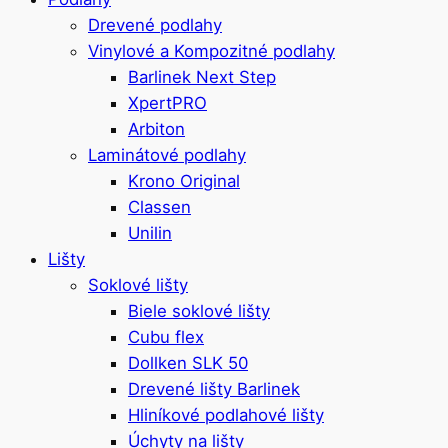
Drevené podlahy
Vinylové a Kompozitné podlahy
Barlinek Next Step
XpertPRO
Arbiton
Laminátové podlahy
Krono Original
Classen
Unilin
Lišty
Soklové lišty
Biele soklové lišty
Cubu flex
Dollken SLK 50
Drevené lišty Barlinek
Hliníkové podlahové lišty
Úchyty na lišty