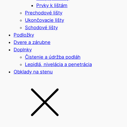
Prvky k lištám
Prechodové lišty
Ukončovacie lišty
Schodové lišty
Podložky
Dvere a zárubne
Doplnky
Čistenie a údržba podláh
Lepidlá, nivelácia a penetrácia
Obklady na stenu