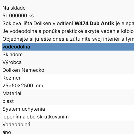
Na sklade
51.000000
ks
Soklová lišta Döllken v odtieni
W474 Dub Antik
je elega
Je vodeodolná a ponúka praktické skryté vedenie kábl
Objednajte si ju ešte dnes a zútulnite svoj interiér s 
vodeodolná
Skladom
Výrobca
Dollken Nemecko
Rozmer
25x50x2500 mm
Material
plast
System uchytenia
lepením alebo skrutkovaním
Vodeodolná
áno