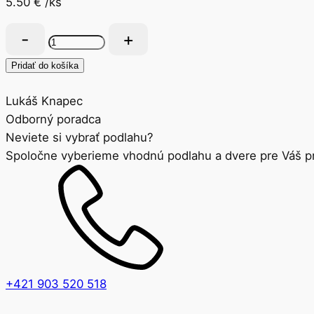
5.50
€
/ks
množstvo
Lišta
Pridať do košíka
soklová
plastová
Lukáš Knapec
dollken
Odborný poradca
2,5m
Neviete si vybrať podlahu?
W474
Spoločne vyberieme vhodnú podlahu a dvere pre Váš pr
Dub
Antik
+421 903 520 518