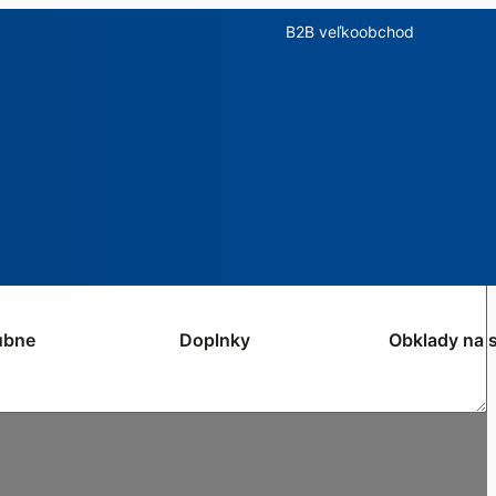
B2B veľkoobchod
ubne
Doplnky
Obklady na 