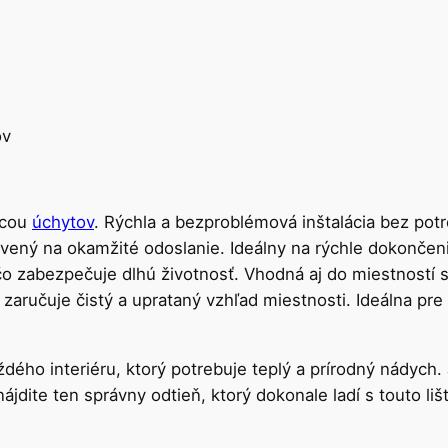
ov
ocou
úchytov
. Rýchla a bezproblémová inštalácia bez potr
avený na okamžité odoslanie. Ideálny na rýchle dokončeni
o zabezpečuje dlhú životnosť. Vhodná aj do miestností 
zaručuje čistý a uprataný vzhľad miestnosti. Ideálna pr
dého interiéru, ktorý potrebuje teplý a prírodný nádych.
ájdite ten správny odtieň, ktorý dokonale ladí s touto li