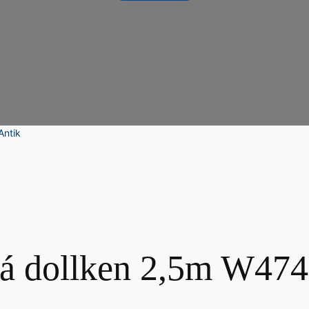
Antik
ová dollken 2,5m W47