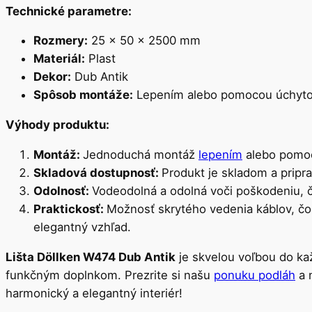
Technické parametre:
Rozmery:
25 x 50 x 2500 mm
Materiál:
Plast
Dekor:
Dub Antik
Spôsob montáže:
Lepením alebo pomocou úchyt
Výhody produktu:
Montáž:
Jednoduchá montáž
lepením
alebo pom
Skladová dostupnosť:
Produkt je skladom a pripr
Odolnosť:
Vodeodolná a odolná voči poškodeniu, č
Praktickosť:
Možnosť skrytého vedenia káblov, čo 
elegantný vzhľad.
Lišta Döllken W474 Dub Antik
je skvelou voľbou do kaž
funkčným doplnkom. Prezrite si našu
ponuku podláh
a n
harmonický a elegantný interiér!