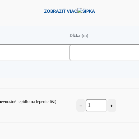
ZOBRAZIŤ VIAC
Dĺžka (m)
vnostné lepidlo na lepenie líšt)
−
+