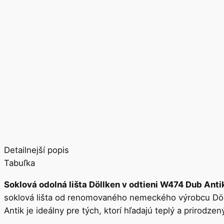
Detailnejší popis
Tabuľka
Soklová odolná lišta Döllken v odtieni W474 Dub Anti
soklová lišta od renomovaného nemeckého výrobcu Döllk
Antik je ideálny pre tých, ktorí hľadajú teplý a prirodze