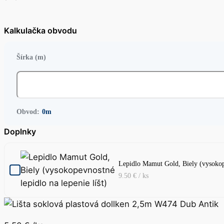
Kalkulačka obvodu
Šírka (m)
Obvod:
0
m
Doplnky
Lepidlo Mamut Gold, Biely (vysokope
9.50
€
/ ks