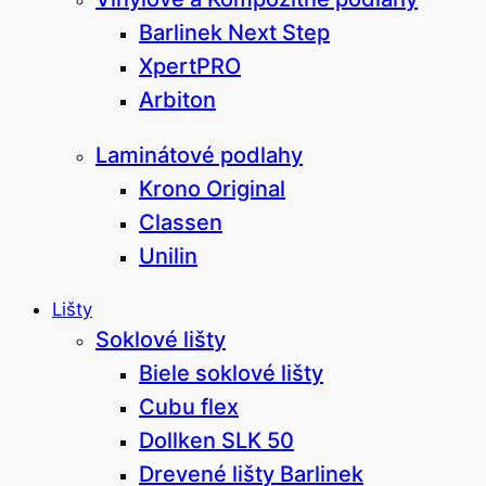
Barlinek Next Step
XpertPRO
Arbiton
Laminátové podlahy
Krono Original
Classen
Unilin
Lišty
Soklové lišty
Biele soklové lišty
Cubu flex
Dollken SLK 50
Drevené lišty Barlinek