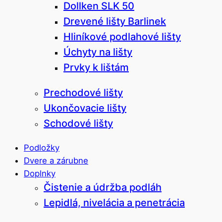
Dollken SLK 50
Drevené lišty Barlinek
Hliníkové podlahové lišty
Úchyty na lišty
Prvky k lištám
Prechodové lišty
Ukončovacie lišty
Schodové lišty
Podložky
Dvere a zárubne
Doplnky
Čistenie a údržba podláh
Lepidlá, nivelácia a penetrácia