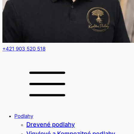
+421 903 520 518
Podlahy
Drevené podlahy
Vinylové a Kompozitné podlahy