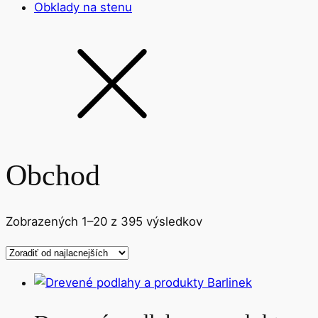
Obklady na stenu
Obchod
Zoradené
Zobrazených 1–20 z 395 výsledkov
podľa
ceny:
od
najnižšej
po