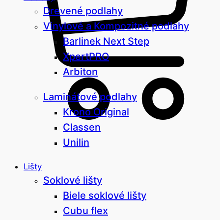
Drevené podlahy
Vinylové a Kompozitné podlahy
Barlinek Next Step
XpertPRO
Arbiton
Laminátové podlahy
Krono Original
Classen
Unilin
Lišty
Soklové lišty
Biele soklové lišty
Cubu flex