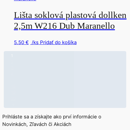
Lišta soklová plastová dollken
2,5m W216 Dub Maranello
5.50
€
/ks
Pridať do košíka
1
2
3
4
…
18
19
20
→
Prihláste sa a získajte ako prví informácie o
Novinkách, Zľavách či Akciách