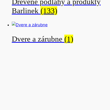
Drevené podlahy a produkty
najvyššiu
Barlinek
(133)
Dvere a zárubne
(1)