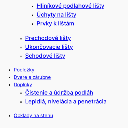
Hliníkové podlahové lišty
Úchyty na lišty
Prvky k lištám
Prechodové lišty
Ukončovacie lišty
Schodové lišty
Podložky
Dvere a zárubne
Doplnky
Čistenie a údržba podláh
Lepidlá, nivelácia a penetrácia
Obklady na stenu