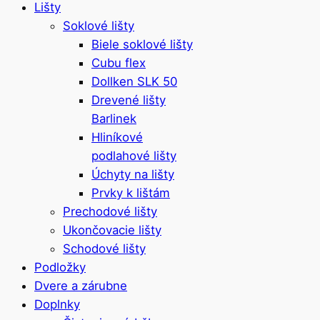
Lišty
Soklové lišty
Biele soklové lišty
Cubu flex
Dollken SLK 50
Drevené lišty
Barlinek
Hliníkové
podlahové lišty
Úchyty na lišty
Prvky k lištám
Prechodové lišty
Ukončovacie lišty
Schodové lišty
Podložky
Dvere a zárubne
Doplnky