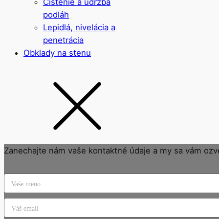
Čistenie a údržba
podláh
Lepidlá, nivelácia a
penetrácia
Obklady na stenu
Zanechajte nám vaše kontaktné údaje a my sa vám ozv