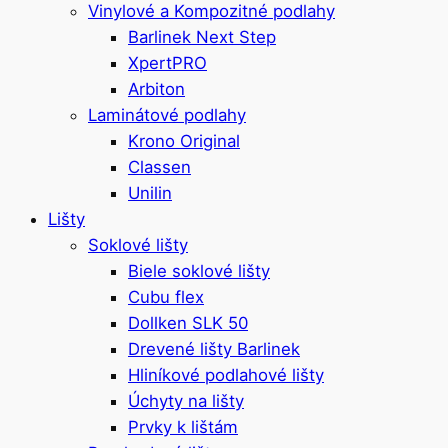
Vinylové a Kompozitné podlahy
Barlinek Next Step
XpertPRO
Arbiton
Laminátové podlahy
Krono Original
Classen
Unilin
Lišty
Soklové lišty
Biele soklové lišty
Cubu flex
Dollken SLK 50
Drevené lišty Barlinek
Hliníkové podlahové lišty
Úchyty na lišty
Prvky k lištám