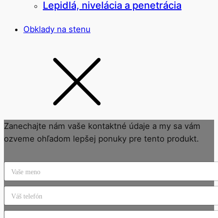
Lepidlá, nivelácia a penetrácia
Obklady na stenu
Zanechajte nám vaše kontaktné údaje a my sa vám
ozveme ohľadom lepšej ponuky pre tento produkt.