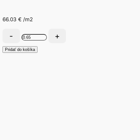
66.03
€
/m2
množstvo
Drevená
podlaha
Pridať do košíka
Dub
Cappuccino
Herringbone
130