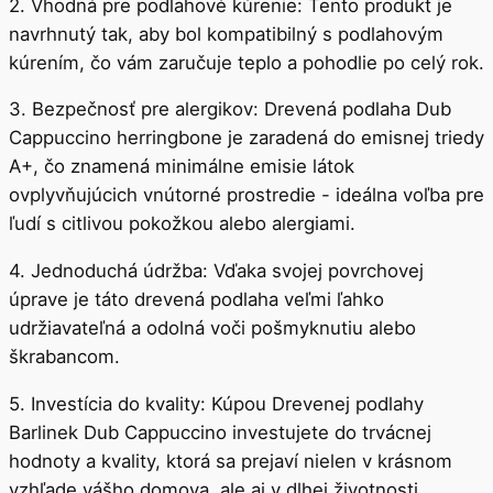
2. Vhodná pre podlahové kúrenie: Tento produkt je
navrhnutý tak, aby bol kompatibilný s podlahovým
kúrením, čo vám zaručuje teplo a pohodlie po celý rok.
3. Bezpečnosť pre alergikov: Drevená podlaha Dub
Cappuccino herringbone je zaradená do emisnej triedy
A+, čo znamená minimálne emisie látok
ovplyvňujúcich vnútorné prostredie - ideálna voľba pre
ľudí s citlivou pokožkou alebo alergiami.
4. Jednoduchá údržba: Vďaka svojej povrchovej
úprave je táto drevená podlaha veľmi ľahko
udržiavateľná a odolná voči pošmyknutiu alebo
škrabancom.
5. Investícia do kvality: Kúpou Drevenej podlahy
Barlinek Dub Cappuccino investujete do trvácnej
hodnoty a kvality, ktorá sa prejaví nielen v krásnom
vzhľade vášho domova, ale aj v dlhej životnosti