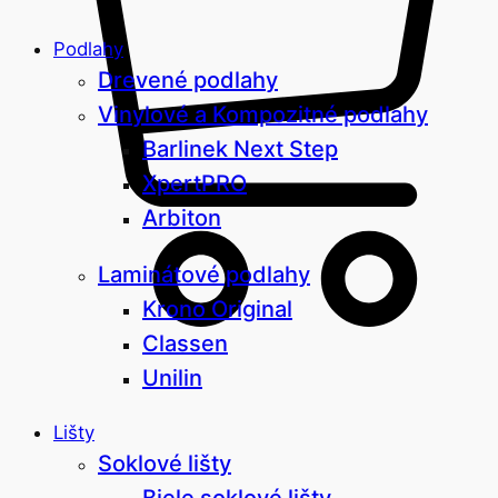
Podlahy
Drevené podlahy
Vinylové a Kompozitné podlahy
Barlinek Next Step
XpertPRO
Arbiton
Laminátové podlahy
Krono Original
Classen
Unilin
Lišty
Soklové lišty
Biele soklové lišty