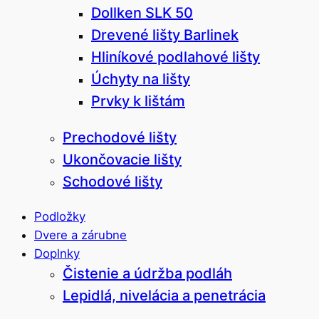
Dollken SLK 50
Drevené lišty Barlinek
Hliníkové podlahové lišty
Úchyty na lišty
Prvky k lištám
Prechodové lišty
Ukončovacie lišty
Schodové lišty
Podložky
Dvere a zárubne
Doplnky
Čistenie a údržba podláh
Lepidlá, nivelácia a penetrácia