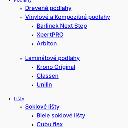
Podlahy
Drevené podlahy
Vinylové a Kompozitné podlahy
Barlinek Next Step
XpertPRO
Arbiton
Laminátové podlahy
Krono Original
Classen
Unilin
Lišty
Soklové lišty
Biele soklové lišty
Cubu flex