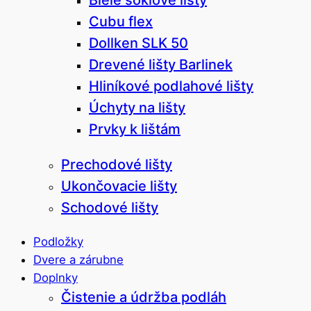
Cubu flex
Dollken SLK 50
Drevené lišty Barlinek
Hliníkové podlahové lišty
Úchyty na lišty
Prvky k lištám
Prechodové lišty
Ukončovacie lišty
Schodové lišty
Podložky
Dvere a zárubne
Doplnky
Čistenie a údržba podláh