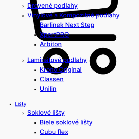
Drevené podlahy
Vinylové a Kompozitné podlahy
Barlinek Next Step
XpertPRO
Arbiton
Laminátové podlahy
Krono Original
Classen
Unilin
Lišty
Soklové lišty
Biele soklové lišty
Cubu flex