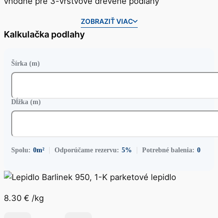
vhodné pre 3-vrstvové drevené podlahy
ZOBRAZIŤ VIAC
Kalkulačka podlahy
Šírka (m)
Dĺžka (m)
Spolu:
0
m²
Odporúčame rezervu:
5%
Potrebné balenia:
0
8.30
€
/kg