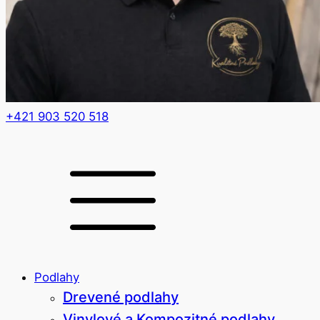
+421 903 520 518
Podlahy
Drevené podlahy
Vinylové a Kompozitné podlahy