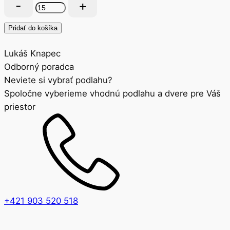
množstvo
Lepidlo
Barlinek
Pridať do košíka
1K
Lukáš Knapec
950,
Odborný poradca
parketové
Neviete si vybrať podlahu?
lepidlo
Spoločne vyberieme vhodnú podlahu a dvere pre Váš
(15
priestor
kg)
+421 903 520 518