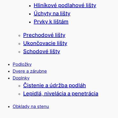
Hliníkové podlahové lišty
Úchyty na lišty
Prvky k lištám
Prechodové lišty
Ukončovacie lišty
Schodové lišty
Podložky
Dvere a zárubne
Doplnky
Čistenie a údržba podláh
Lepidlá, nivelácia a penetrácia
Obklady na stenu