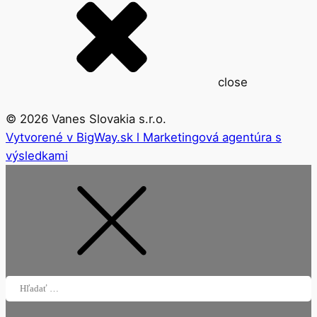
close
©
2026
Vanes Slovakia s.r.o.
Vytvorené v BigWay.sk l Marketingová agentúra s
výsledkami
Hľadať: