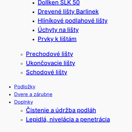
Dollken SLK 50
Drevené lišty Barlinek
Hliníkové podlahové lišty
Úchyty na lišty
Prvky k lištám
Prechodové lišty
Ukončovacie lišty
Schodové lišty
Podložky
Dvere a zárubne
Doplnky
Čistenie a údržba podláh
Lepidlá, nivelácia a penetrácia