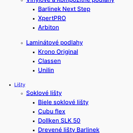
Barlinek Next Step
XpertPRO
Arbiton
Laminátové podlahy
Krono Original
Classen
Unilin
Lišty
Soklové lišty
Biele soklové lišty
Cubu flex
Dollken SLK 50
Drevené lišty Barlinek