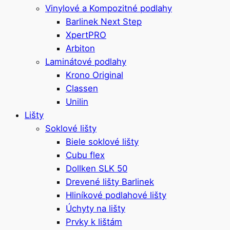
Vinylové a Kompozitné podlahy
Barlinek Next Step
XpertPRO
Arbiton
Laminátové podlahy
Krono Original
Classen
Unilin
Lišty
Soklové lišty
Biele soklové lišty
Cubu flex
Dollken SLK 50
Drevené lišty Barlinek
Hliníkové podlahové lišty
Úchyty na lišty
Prvky k lištám