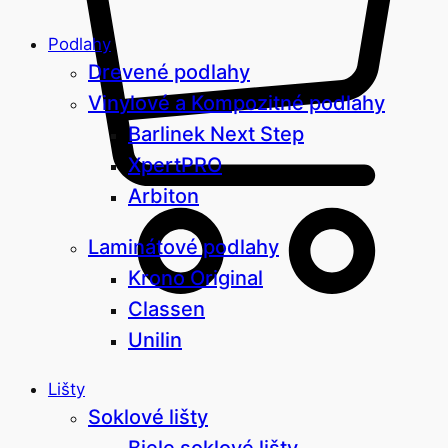
Podlahy
Drevené podlahy
Vinylové a Kompozitné podlahy
Barlinek Next Step
XpertPRO
Arbiton
Laminátové podlahy
Krono Original
Classen
Unilin
Lišty
Soklové lišty
Biele soklové lišty