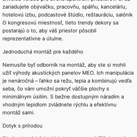
zariadujete obývačku, pracovňu, spálňu, kanceláriu,
hotelovú izbu, podcastové štúdio, reštauráciu, salónik
či kongresovú miestnosť, tieto trendy dekory sa
postarajú o to, aby váš priestor pôsobil
reprezentatívne a útulne.
Jednoduchá montáž pre každého
Nemusíte byť odborník na montáž, aby ste si mohli
užiť výhody akustických panelov MEO. Ich manipulácia
je nenáročná – ľahko sa režu, lepia a kombinujú vedľa
seba, čo vám umožní pokryť väčšie plochy s
minimálnym úsilím. S bežne dostupným náradím a
vhodným lepidlom zvládnete rýchlu a efektívnu
montáž sami.
Dotyk s prírodou