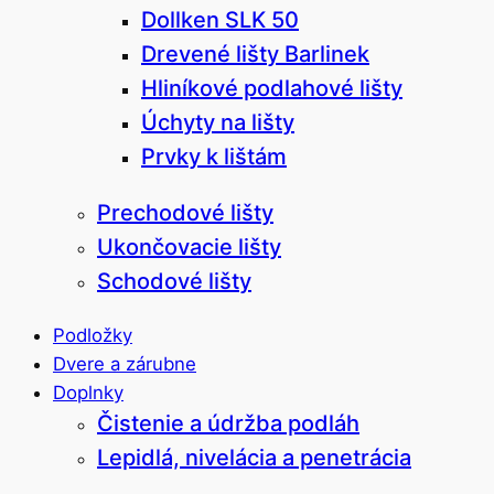
Dollken SLK 50
Drevené lišty Barlinek
Hliníkové podlahové lišty
Úchyty na lišty
Prvky k lištám
Prechodové lišty
Ukončovacie lišty
Schodové lišty
Podložky
Dvere a zárubne
Doplnky
Čistenie a údržba podláh
Lepidlá, nivelácia a penetrácia