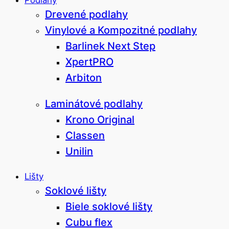
Podlahy
Drevené podlahy
Vinylové a Kompozitné podlahy
Barlinek Next Step
XpertPRO
Arbiton
Laminátové podlahy
Krono Original
Classen
Unilin
Lišty
Soklové lišty
Biele soklové lišty
Cubu flex