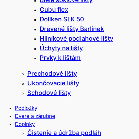
Cubu flex
Dollken SLK 50
Drevené lišty Barlinek
Hliníkové podlahové lišty
Úchyty na lišty
Prvky k lištám
Prechodové lišty
Ukončovacie lišty
Schodové lišty
Podložky
Dvere a zárubne
Doplnky
Čistenie a údržba podláh