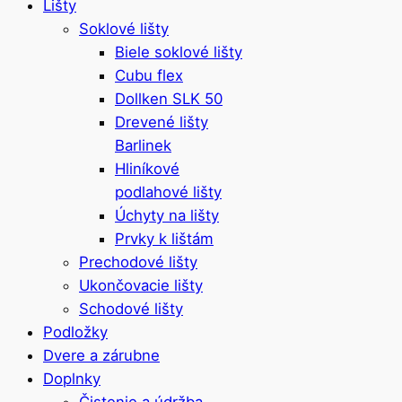
Lišty
Soklové lišty
Biele soklové lišty
Cubu flex
Dollken SLK 50
Drevené lišty
Barlinek
Hliníkové
podlahové lišty
Úchyty na lišty
Prvky k lištám
Prechodové lišty
Ukončovacie lišty
Schodové lišty
Podložky
Dvere a zárubne
Doplnky