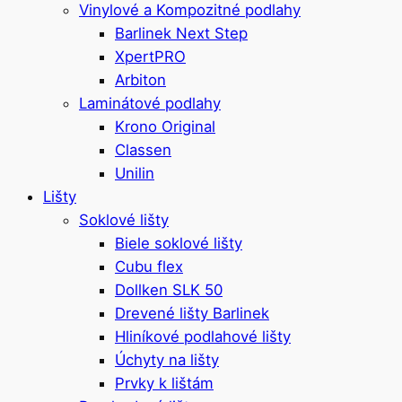
Vinylové a Kompozitné podlahy
Barlinek Next Step
XpertPRO
Arbiton
Laminátové podlahy
Krono Original
Classen
Unilin
Lišty
Soklové lišty
Biele soklové lišty
Cubu flex
Dollken SLK 50
Drevené lišty Barlinek
Hliníkové podlahové lišty
Úchyty na lišty
Prvky k lištám