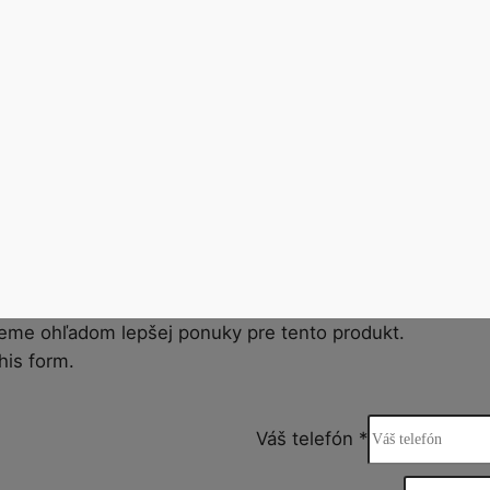
eme ohľadom lepšej ponuky pre tento produkt.
his form.
Váš telefón
*