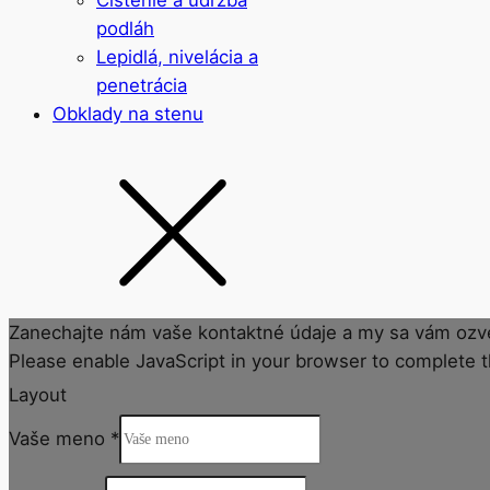
Čistenie a údržba
podláh
Lepidlá, nivelácia a
penetrácia
Obklady na stenu
Zanechajte nám vaše kontaktné údaje a my sa vám ozv
Please enable JavaScript in your browser to complete t
Layout
Vaše meno
*