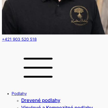
+421 903 520 518
Podlahy
Drevené podlahy
Vinylové a Kompozitné podlahy