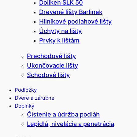
Dollken SLK 50
Drevené lišty Barlinek
Hliníkové podlahové lišty
Úchyty na lišty
Prvky k lištám
Prechodové lišty
Ukončovacie lišty
Schodové lišty
Podložky
Dvere a zárubne
Doplnky
Čistenie a údržba podláh
Lepidlá, nivelácia a penetrácia