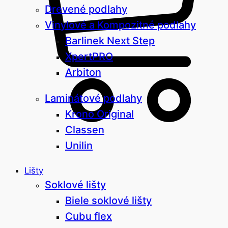
Drevené podlahy
Vinylové a Kompozitné podlahy
Barlinek Next Step
XpertPRO
Arbiton
Laminátové podlahy
Krono Original
Classen
Unilin
Lišty
Soklové lišty
Biele soklové lišty
Cubu flex