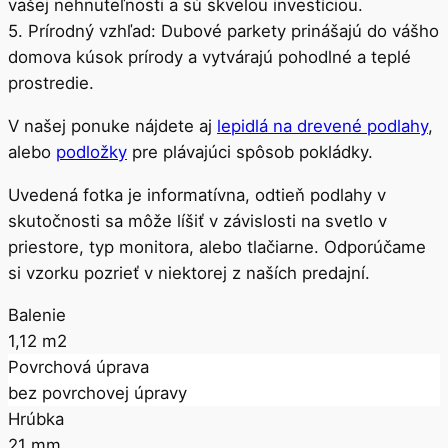
vašej nehnuteľnosti a sú skvelou investíciou.
5. Prírodný vzhľad: Dubové parkety prinášajú do vášho
domova kúsok prírody a vytvárajú pohodlné a teplé
prostredie.
V našej ponuke nájdete aj
lepidlá na drevené podlahy
,
alebo
podložky
pre plávajúci spôsob pokládky.
Uvedená fotka je informatívna, odtieň podlahy v
skutočnosti sa môže líšiť v závislosti na svetlo v
priestore, typ monitora, alebo tlačiarne. Odporúčame
si vzorku pozrieť v niektorej z naších predajní.
Balenie
1,12 m2
Povrchová úprava
bez povrchovej úpravy
Hrúbka
21 mm