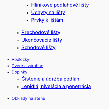
Hliníkové podlahové lišty
Úchyty na lišty
Prvky k lištám
Prechodové lišty
Ukončovacie lišty
Schodové lišty
Podložky
Dvere a zárubne
Doplnky
Čistenie a údržba podláh
Lepidlá, nivelácia a penetrácia
Obklady na stenu