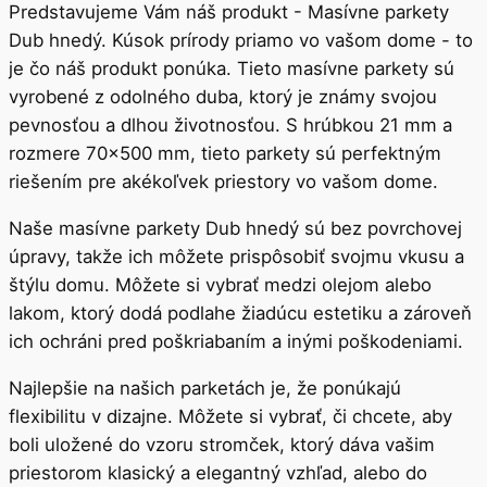
Predstavujeme Vám náš produkt - Masívne parkety
Dub hnedý. Kúsok prírody priamo vo vašom dome - to
je čo náš produkt ponúka. Tieto masívne parkety sú
vyrobené z odolného duba, ktorý je známy svojou
pevnosťou a dlhou životnosťou. S hrúbkou 21 mm a
rozmere 70x500 mm, tieto parkety sú perfektným
riešením pre akékoľvek priestory vo vašom dome.
Naše masívne parkety Dub hnedý sú bez povrchovej
úpravy, takže ich môžete prispôsobiť svojmu vkusu a
štýlu domu. Môžete si vybrať medzi olejom alebo
lakom, ktorý dodá podlahe žiadúcu estetiku a zároveň
ich ochráni pred poškriabaním a inými poškodeniami.
Najlepšie na našich parketách je, že ponúkajú
flexibilitu v dizajne. Môžete si vybrať, či chcete, aby
boli uložené do vzoru stromček, ktorý dáva vašim
priestorom klasický a elegantný vzhľad, alebo do