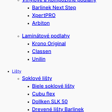
Barlinek Next Step
XpertPRO
Arbiton
Laminátové podlahy
Krono Original
Classen
Unilin
Lišty
Soklové lišty
Biele soklové lišty
Cubu flex
Dollken SLK 50
Drevené lišty Barlinek