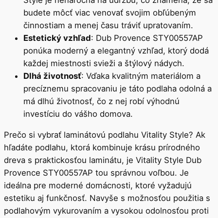
Style je nenáročná na údržbu, čo znamená, že sa
budete môcť viac venovať svojim obľúbeným
činnostiam a menej času tráviť upratovaním.
Estetický vzhľad
: Dub Provence STY00557AP
ponúka moderný a elegantný vzhľad, ktorý dodá
každej miestnosti svieži a štýlový nádych.
Dlhá životnosť
: Vďaka kvalitným materiálom a
precíznemu spracovaniu je táto podlaha odolná a
má dlhú životnosť, čo z nej robí výhodnú
investíciu do vášho domova.
Prečo si vybrať laminátovú podlahu Vitality Style? Ak
hľadáte podlahu, ktorá kombinuje krásu prírodného
dreva s praktickosťou laminátu, je Vitality Style Dub
Provence STY00557AP tou správnou voľbou. Je
ideálna pre moderné domácnosti, ktoré vyžadujú
estetiku aj funkčnosť. Navyše s možnosťou použitia s
podlahovým vykurovaním a vysokou odolnosťou proti