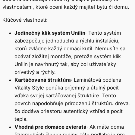
vlastnosťami, ktoré ocení každý majiteľ bytu či domu.
Kľúčové vlastnosti:
Jedinečný klik systém Unilin
: Tento systém
zabezpečuje jednoduchú a rýchlu inštaláciu,
ktorú zvládne každý domáci kutil. Nemusíte sa
obávať zložitej montáže, pretože systém klik
Unilin je navrhnutý tak, aby bol užívateľsky
prívetivý a rýchly.
Kartáčovaná štruktúra
: Laminátová podlaha
Vitality Style ponúka príjemný a útulný pocit
vďaka svojej kartáčovanej štruktúre. Tento
povrch napodobňuje prirodzenú štruktúru dreva,
čo dodáva priestoru autentický vzhľad a pocit
tepla.
Vhodná pre domáce zvieratá
: Ak máte doma
štvornohých členov rodiny, táto podlaha je pre