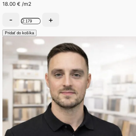
18.00
€
/m2
množstvo
Laminátová
podlaha
Pridať do košíka
Vitality
Style
AQUA
Dub
Provence
STY00557AP