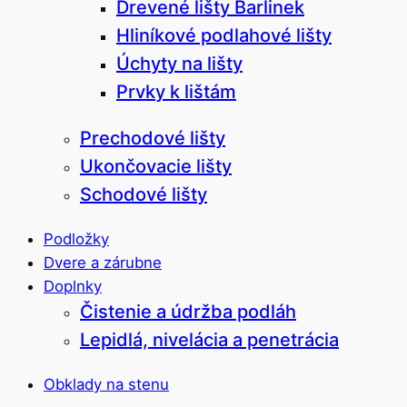
Drevené lišty Barlinek
Hliníkové podlahové lišty
Úchyty na lišty
Prvky k lištám
Prechodové lišty
Ukončovacie lišty
Schodové lišty
Podložky
Dvere a zárubne
Doplnky
Čistenie a údržba podláh
Lepidlá, nivelácia a penetrácia
Obklady na stenu