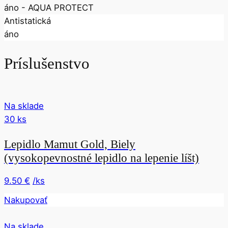
áno - AQUA PROTECT
Antistatická
áno
Príslušenstvo
Na sklade
30
ks
Lepidlo Mamut Gold, Biely
(vysokopevnostné lepidlo na lepenie líšt)
9.50
€
/ks
Nakupovať
Na sklade