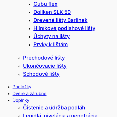
Cubu flex
Dollken SLK 50
Drevené lišty Barlinek
Hliníkové podlahové lišty
Úchyty na lišty
Prvky k lištám
Prechodové lišty
Ukončovacie lišty
Schodové lišty
Podložky
Dvere a zárubne
Doplnky
Čistenie a údržba podláh
Lepidlá, nivelácia a penetrácia