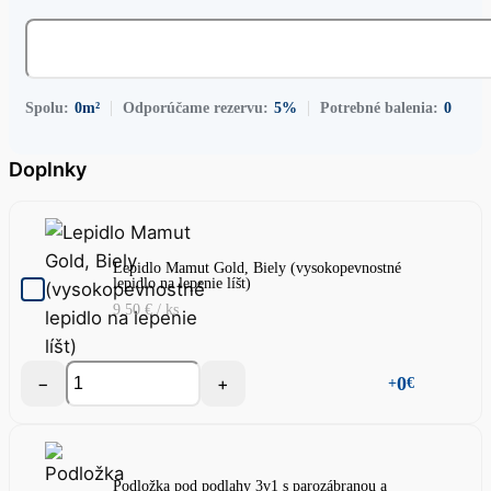
Spolu:
0
m²
Odporúčame rezervu:
5%
Potrebné balenia:
0
Doplnky
Lepidlo Mamut Gold, Biely (vysokopevnostné
lepidlo na lepenie líšt)
9.50
€
/ ks
−
+
0
+
€
Podložka pod podlahy 3v1 s parozábranou a