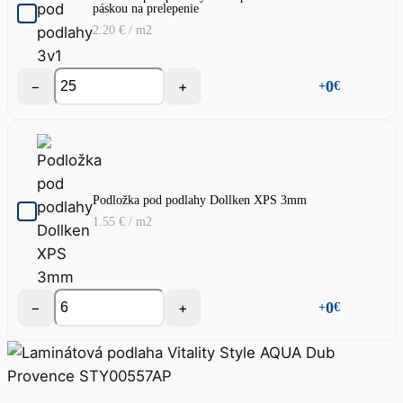
páskou na prelepenie
2.20
€
/ m2
−
+
0
+
€
Podložka pod podlahy Dollken XPS 3mm
1.55
€
/ m2
−
+
0
+
€