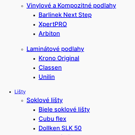
Vinylové a Kompozitné podlahy
Barlinek Next Step
XpertPRO
Arbiton
Laminátové podlahy
Krono Original
Classen
Unilin
Lišty
Soklové lišty
Biele soklové lišty
Cubu flex
Dollken SLK 50