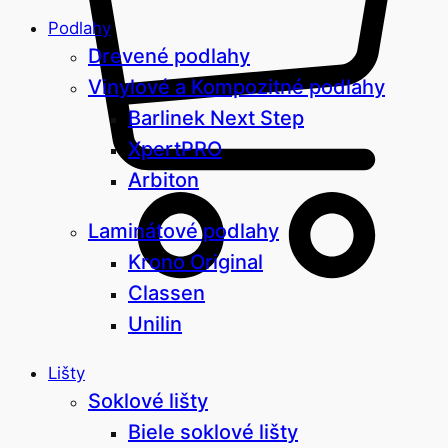
Podlahy
Drevené podlahy
Vinylové a Kompozitné podlahy
Barlinek Next Step
XpertPRO
Arbiton
Laminátové podlahy
Krono Original
Classen
Unilin
Lišty
Soklové lišty
Biele soklové lišty