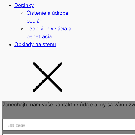
Doplnky
Čistenie a údržba
podláh
Lepidlá, nivelácia a
penetrácia
Obklady na stenu
Zanechajte nám vaše kontaktné údaje a my sa vám ozv