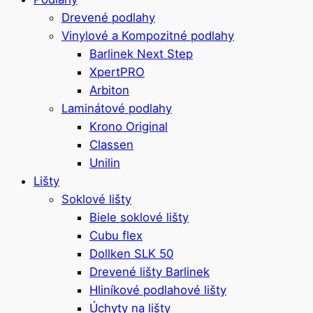
Drevené podlahy
Vinylové a Kompozitné podlahy
Barlinek Next Step
XpertPRO
Arbiton
Laminátové podlahy
Krono Original
Classen
Unilin
Lišty
Soklové lišty
Biele soklové lišty
Cubu flex
Dollken SLK 50
Drevené lišty Barlinek
Hliníkové podlahové lišty
Úchyty na lišty