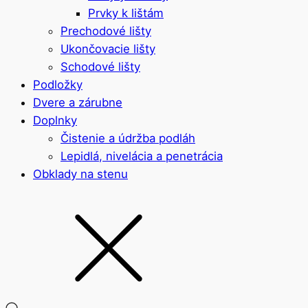
Prvky k lištám
Prechodové lišty
Ukončovacie lišty
Schodové lišty
Podložky
Dvere a zárubne
Doplnky
Čistenie a údržba podláh
Lepidlá, nivelácia a penetrácia
Obklady na stenu