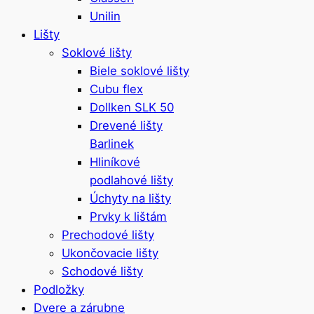
Unilin
Lišty
Soklové lišty
Biele soklové lišty
Cubu flex
Dollken SLK 50
Drevené lišty
Barlinek
Hliníkové
podlahové lišty
Úchyty na lišty
Prvky k lištám
Prechodové lišty
Ukončovacie lišty
Schodové lišty
Podložky
Dvere a zárubne