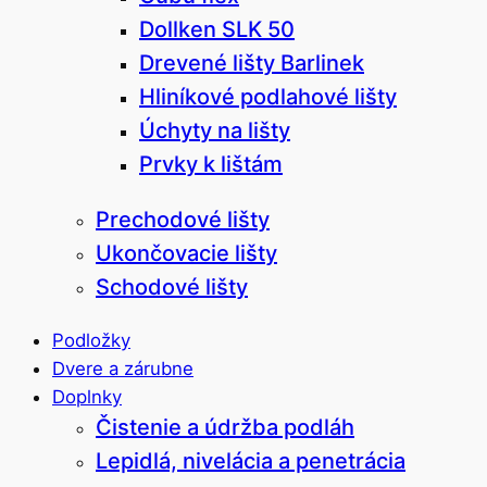
Dollken SLK 50
Drevené lišty Barlinek
Hliníkové podlahové lišty
Úchyty na lišty
Prvky k lištám
Prechodové lišty
Ukončovacie lišty
Schodové lišty
Podložky
Dvere a zárubne
Doplnky
Čistenie a údržba podláh
Lepidlá, nivelácia a penetrácia