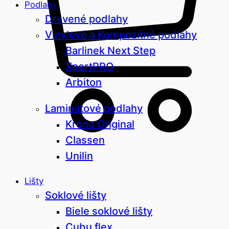
Podlahy
Drevené podlahy
Vinylové a Kompozitné podlahy
Barlinek Next Step
XpertPRO
Arbiton
Laminátové podlahy
Krono Original
Classen
Unilin
Lišty
Soklové lišty
Biele soklové lišty
Cubu flex