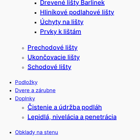
Drevené lišty Barlinek
Hliníkové podlahové lišty
Úchyty na lišty
Prvky k lištám
Prechodové lišty
Ukončovacie lišty
Schodové lišty
Podložky
Dvere a zárubne
Doplnky
Čistenie a údržba podláh
Lepidlá, nivelácia a penetrácia
Obklady na stenu