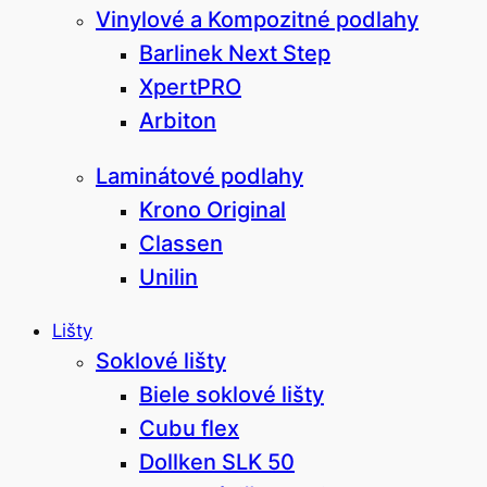
Vinylové a Kompozitné podlahy
Barlinek Next Step
XpertPRO
Arbiton
Laminátové podlahy
Krono Original
Classen
Unilin
Lišty
Soklové lišty
Biele soklové lišty
Cubu flex
Dollken SLK 50