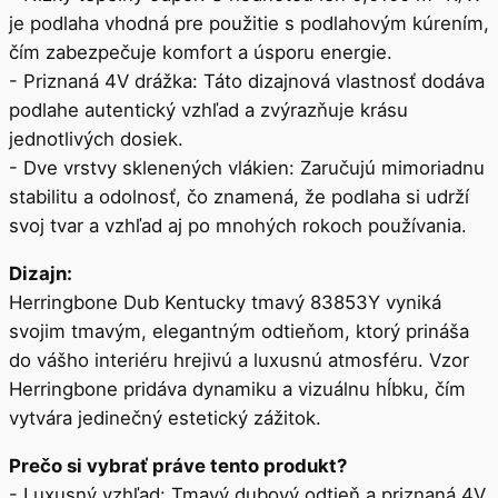
je podlaha vhodná pre použitie s podlahovým kúrením,
čím zabezpečuje komfort a úsporu energie.
- Priznaná 4V drážka: Táto dizajnová vlastnosť dodáva
podlahe autentický vzhľad a zvýrazňuje krásu
jednotlivých dosiek.
- Dve vrstvy sklenených vlákien: Zaručujú mimoriadnu
stabilitu a odolnosť, čo znamená, že podlaha si udrží
svoj tvar a vzhľad aj po mnohých rokoch používania.
Dizajn:
Herringbone Dub Kentucky tmavý 83853Y vyniká
svojim tmavým, elegantným odtieňom, ktorý prináša
do vášho interiéru hrejivú a luxusnú atmosféru. Vzor
Herringbone pridáva dynamiku a vizuálnu hĺbku, čím
vytvára jedinečný estetický zážitok.
Prečo si vybrať práve tento produkt?
- Luxusný vzhľad: Tmavý dubový odtieň a priznaná 4V