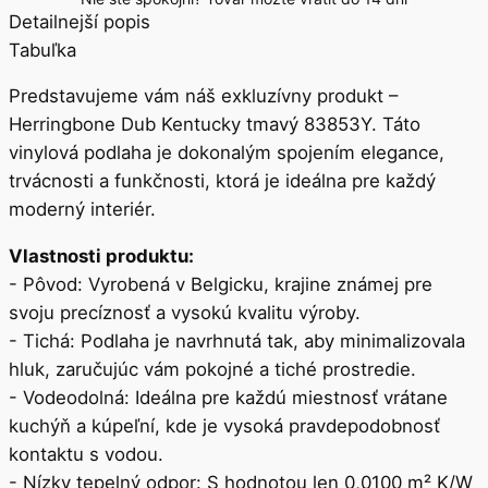
Detailnejší popis
Tabuľka
Predstavujeme vám náš exkluzívny produkt –
Herringbone Dub Kentucky tmavý 83853Y. Táto
vinylová podlaha je dokonalým spojením elegance,
trvácnosti a funkčnosti, ktorá je ideálna pre každý
moderný interiér.
Vlastnosti produktu:
- Pôvod: Vyrobená v Belgicku, krajine známej pre
svoju precíznosť a vysokú kvalitu výroby.
- Tichá: Podlaha je navrhnutá tak, aby minimalizovala
hluk, zaručujúc vám pokojné a tiché prostredie.
- Vodeodolná: Ideálna pre každú miestnosť vrátane
kuchýň a kúpeľní, kde je vysoká pravdepodobnosť
kontaktu s vodou.
- Nízky tepelný odpor: S hodnotou len 0,0100 m² K/W