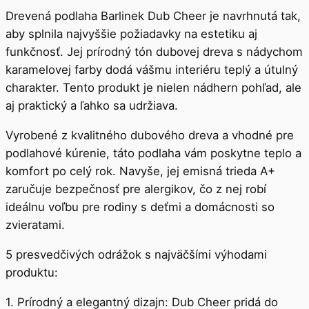
Nie ste spokojní? Tovar môžte vrátiť do 14 dní
Detailnejší popis
Tabuľka
Drevená podlaha Barlinek Dub Cheer je navrhnutá tak,
aby splnila najvyššie požiadavky na estetiku aj
funkčnosť. Jej prírodný tón dubovej dreva s nádychom
karamelovej farby dodá vášmu interiéru teplý a útulný
charakter. Tento produkt je nielen nádhern pohľad, ale
aj praktický a ľahko sa udržiava.
Vyrobené z kvalitného dubového dreva a vhodné pre
podlahové kúrenie, táto podlaha vám poskytne teplo a
komfort po celý rok. Navyše, jej emisná trieda A+
zaručuje bezpečnosť pre alergikov, čo z nej robí
ideálnu voľbu pre rodiny s deťmi a domácnosti so
zvieratami.