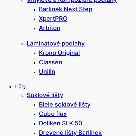
Barlinek Next Step
XpertPRO
Arbiton
Laminátové podlahy
Krono Original
Classen
Unilin
Lišty
Soklové lišty
Biele soklové lišty
Cubu flex
Dollken SLK 50
Drevené lišty Barlinek