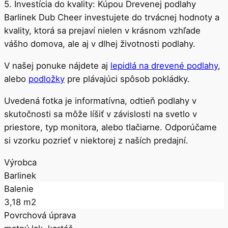
udržiavateľná a odolná voči pošmyknutiu alebo
škrabancom.
5. Investícia do kvality: Kúpou Drevenej podlahy
Barlinek Dub Cheer investujete do trvácnej hodnoty a
kvality, ktorá sa prejaví nielen v krásnom vzhľade
vášho domova, ale aj v dlhej životnosti podlahy.
V našej ponuke nájdete aj
lepidlá na drevené podlahy
,
alebo
podložky
pre plávajúci spôsob pokládky.
Uvedená fotka je informatívna, odtieň podlahy v
skutočnosti sa môže líšiť v závislosti na svetlo v
priestore, typ monitora, alebo tlačiarne. Odporúčame
si vzorku pozrieť v niektorej z naších predajní.
Výrobca
Barlinek