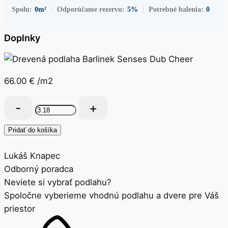
Spolu:
0
m²
Odporúčame rezervu:
5%
Potrebné balenia:
0
Doplnky
66.00
€
/m2
množstvo
Drevená
podlaha
Pridať do košíka
Senses
Dub
Lukáš Knapec
Cheer
Odborný poradca
Neviete si vybrať podlahu?
Spoločne vyberieme vhodnú podlahu a dvere pre Váš
priestor