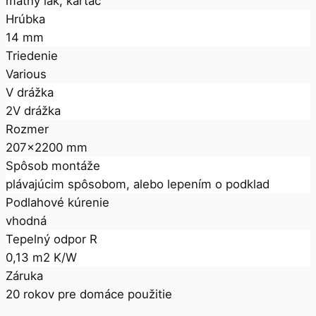
Balenie
3,18 m2
Povrchová úprava
matný lak, kartáč
Hrúbka
14 mm
Triedenie
Various
V drážka
2V drážka
Rozmer
207x2200 mm
Spôsob montáže
plávajúcim spôsobom, alebo lepením o podklad
Podlahové kúrenie
vhodná
Tepelný odpor R
0,13 m2 K/W