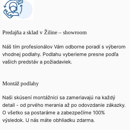
Našim zákazníkom ponúkame ZADARMO obhliadky
priestorov, zameranie a meranie vlhkosti. Poradíme aj
s výberom líšt a doplnov.
Predajňa a sklad v Žiline – showroom
Náš tím profesionálov Vám odborne poradí s výberom
vhodnej podlahy. Podlahu vyberieme presne podľa
vašich predstáv a požiadaviek.
Montáž podlahy
Naši skúsení montážnici sa zameriavajú na každý
detail - od prvého merania až po odovzdanie zákazky.