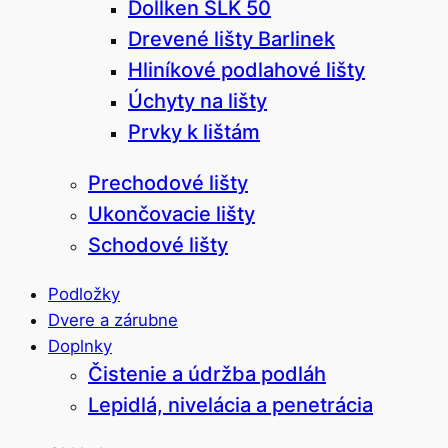
Dollken SLK 50
Drevené lišty Barlinek
Hliníkové podlahové lišty
Úchyty na lišty
Prvky k lištám
Prechodové lišty
Ukončovacie lišty
Schodové lišty
Podložky
Dvere a zárubne
Doplnky
Čistenie a údržba podláh
Lepidlá, nivelácia a penetrácia