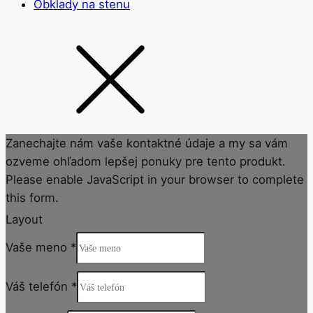
Obklady na stenu
Zanechajte nám vaše kontaktné údaje a my sa vám
ozveme ohľadom lepšej ponuky pre tento produkt.
Please enable JavaScript in your browser to complete
this form.
Layout
Vaše meno
*
Váš telefón
*