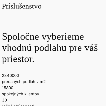
Záruka
20 rokov pre domáce použitie
Príslušenstvo
Spoločne vyberieme
vhodnú podlahu pre váš
priestor.
2340000
predaných podláh v m2