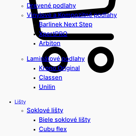
Drevené podlahy
Vinylové a Kompozitné podlahy
Barlinek Next Step
XpertPRO
Arbiton
Laminátové podlahy
Krono Original
Classen
Unilin
Lišty
Soklové lišty
Biele soklové lišty
Cubu flex