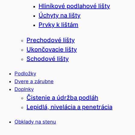
Hliníkové podlahové lišty
Úchyty na lišty
Prvky k lištám
Prechodové lišty
Ukončovacie lišty
Schodové lišty
Podložky
Dvere a zárubne
Doplnky
Čistenie a údržba podláh
Lepidlá, nivelácia a penetrácia
Obklady na stenu