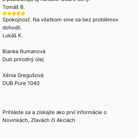
Rudi Mikuška
V pohode obchod s podlahami a lištami. Milá obsluha
a požičiavajú aj náradie. Dobré ceny.
Tomáš B.
Spokojnosť. Na všetkom sme sa bez problémov
dohodli.
Lukáš K.
Bianka Rumanová
Dub prírodný olej
Xénia Gregušová
DUB Pure 1040
Prihláste sa a získajte ako prví informácie o