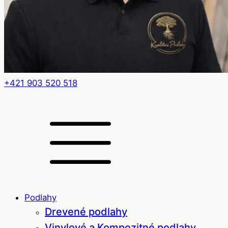
+421 903 520 518
Podlahy
Drevené podlahy
Vinylové a Kompozitné podlahy