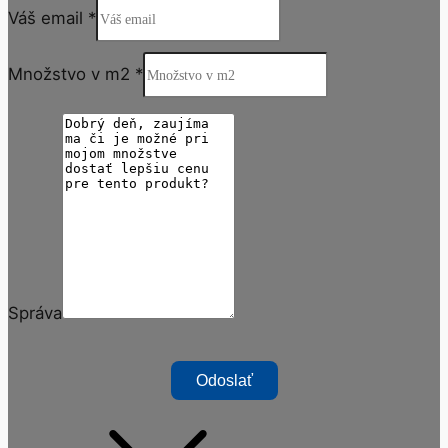
Váš email
*
Množstvo v m2
*
Správa
Odoslať