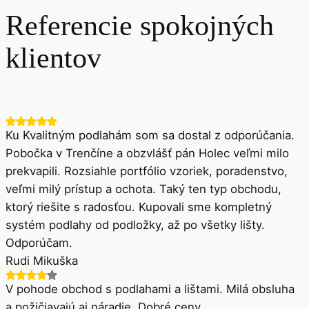
O všetko sa postaráme a zabezpečíme 100%
výsledok. U nás máte obhliadku zdarma.
Referencie spokojných
klientov
Ku Kvalitným podlahám som sa dostal z odporúčania.
Pobočka v Trenčíne a obzvlášť pán Holec veľmi milo
prekvapili. Rozsiahle portfólio vzoriek, poradenstvo,
veľmi milý prístup a ochota. Taký ten typ obchodu,
ktorý riešite s radosťou. Kupovali sme kompletný
systém podlahy od podložky, až po všetky lišty.
Odporúčam.