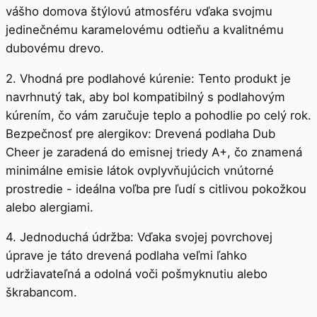
5 presvedčivých odrážok s najväčšími výhodami
produktu:
1. Prírodný a elegantný dizajn: Dub Cheer pridá do
vášho domova štýlovú atmosféru vďaka svojmu
jedinečnému karamelovému odtieňu a kvalitnému
dubovému drevo.
2. Vhodná pre podlahové kúrenie: Tento produkt je
navrhnutý tak, aby bol kompatibilný s podlahovým
kúrením, čo vám zaručuje teplo a pohodlie po celý rok.
Bezpečnosť pre alergikov: Drevená podlaha Dub
Cheer je zaradená do emisnej triedy A+, čo znamená
minimálne emisie látok ovplyvňujúcich vnútorné
prostredie - ideálna voľba pre ľudí s citlivou pokožkou
alebo alergiami.
4. Jednoduchá údržba: Vďaka svojej povrchovej
úprave je táto drevená podlaha veľmi ľahko