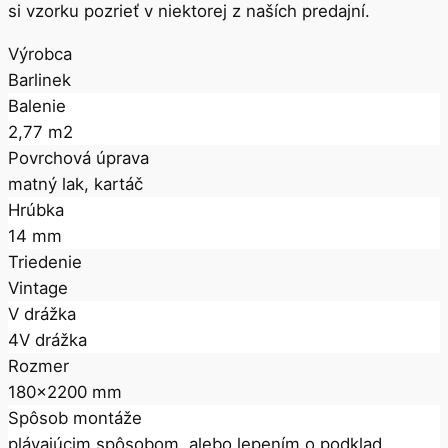
si vzorku pozrieť v niektorej z naších predajní.
Výrobca
Barlinek
Balenie
2,77 m2
Povrchová úprava
matný lak, kartáč
Hrúbka
14 mm
Triedenie
Vintage
V drážka
4V drážka
Rozmer
180x2200 mm
Spôsob montáže
plávajúcim spôsobom, alebo lepením o podklad