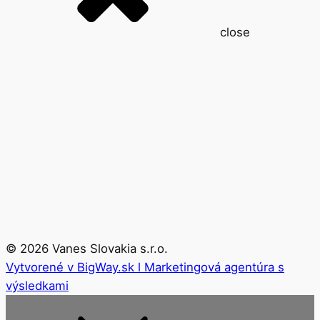
close
©
2026
Vanes Slovakia s.r.o.
Vytvorené v BigWay.sk l Marketingová agentúra s
výsledkami