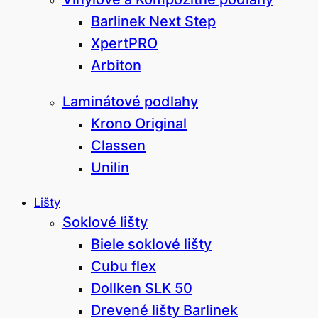
Barlinek Next Step
XpertPRO
Arbiton
Laminátové podlahy
Krono Original
Classen
Unilin
Lišty
Soklové lišty
Biele soklové lišty
Cubu flex
Dollken SLK 50
Drevené lišty Barlinek