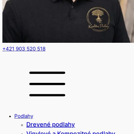
+421 903 520 518
Podlahy
Drevené podlahy
Vinylové a Kompozitné podlahy