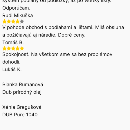
systém podlahy od podložky, až po všetky lišty.
Odporúčam.
Rudi Mikuška
V pohode obchod s podlahami a lištami. Milá obsluha
a požičiavajú aj náradie. Dobré ceny.
Tomáš B.
Spokojnosť. Na všetkom sme sa bez problémov
dohodli.
Lukáš K.
Bianka Rumanová
Dub prírodný olej
Xénia Gregušová
DUB Pure 1040