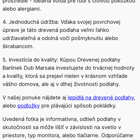
prostredie - ideálna voľba pre ľudí s citlivou pokožkou
alebo alergiami.
4. Jednoduchá údržba: Vďaka svojej povrchovej
úprave je táto drevená podlaha veľmi ľahko
udržiavateľná a odolná voči pošmyknutiu alebo
škrabancom.
5. Investícia do kvality: Kúpou Drevenej podlahy
Barlinek Dub Marsala investujete do trvácnej hodnoty
a kvality, ktorá sa prejaví nielen v krásnom vzhľade
vášho domova, ale aj v dlhej životnosti podlahy.
V našej ponuke nájdete aj
lepidlá na drevené podlahy
,
alebo
podložky
pre plávajúci spôsob pokládky.
Uvedená fotka je informatívna, odtieň podlahy v
skutočnosti sa môže líšiť v závislosti na svetlo v
priestore, typ monitora, alebo tlačiarne. Odporúčame