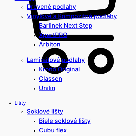
Drevené podlahy
Vinylové a Kompozitné podlahy
Barlinek Next Step
XpertPRO
Arbiton
Laminátové podlahy
Krono Original
Classen
Unilin
Lišty
Soklové lišty
Biele soklové lišty
Cubu flex