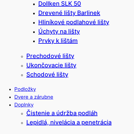
Dollken SLK 50
Drevené lišty Barlinek
Hliníkové podlahové lišty
Úchyty na lišty
Prvky k lištám
Prechodové lišty
Ukončovacie lišty
Schodové lišty
Podložky
Dvere a zárubne
Doplnky
Čistenie a údržba podláh
Lepidlá, nivelácia a penetrácia