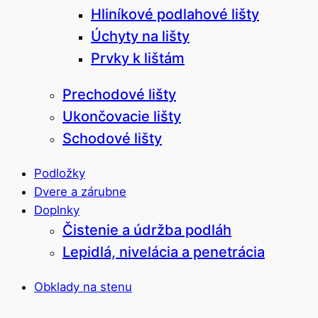
Hliníkové podlahové lišty
Úchyty na lišty
Prvky k lištám
Prechodové lišty
Ukončovacie lišty
Schodové lišty
Podložky
Dvere a zárubne
Doplnky
Čistenie a údržba podláh
Lepidlá, nivelácia a penetrácia
Obklady na stenu