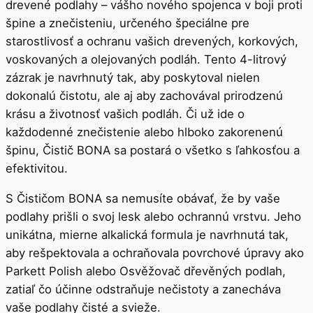
drevené podlahy – vášho nového spojenca v boji proti
špine a znečisteniu, určeného špeciálne pre
starostlivosť a ochranu vašich drevených, korkových,
voskovaných a olejovaných podláh. Tento 4-litrový
zázrak je navrhnutý tak, aby poskytoval nielen
dokonalú čistotu, ale aj aby zachovával prirodzenú
krásu a životnosť vašich podláh. Či už ide o
každodenné znečistenie alebo hlboko zakorenenú
špinu, Čistič BONA sa postará o všetko s ľahkosťou a
efektivitou.
S Čističom BONA sa nemusíte obávať, že by vaše
podlahy prišli o svoj lesk alebo ochrannú vrstvu. Jeho
unikátna, mierne alkalická formula je navrhnutá tak,
aby rešpektovala a ochraňovala povrchové úpravy ako
Parkett Polish alebo Osvěžovač dřevěných podlah,
zatiaľ čo účinne odstraňuje nečistoty a zanecháva
vaše podlahy čisté a svieže.