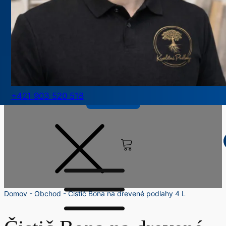
Správa
+421 903 520 518
Odoslať
Domov
-
Obchod
-
Čistič Bona na drevené podlahy 4 L