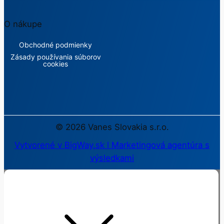
O nákupe
Obchodné podmienky
Zásady používania súborov
cookies
©
2026
Vanes Slovakia s.r.o.
Vytvorené v BigWay.sk l Marketingová agentúra s
výsledkami