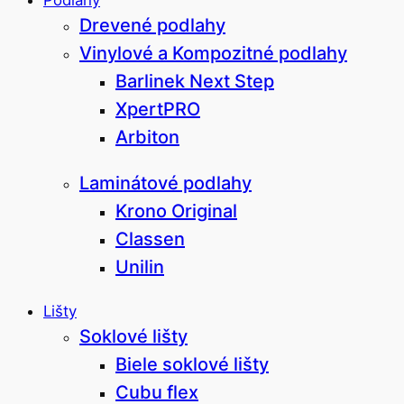
Podlahy
Drevené podlahy
Vinylové a Kompozitné podlahy
Barlinek Next Step
XpertPRO
Arbiton
Laminátové podlahy
Krono Original
Classen
Unilin
Lišty
Soklové lišty
Biele soklové lišty
Cubu flex