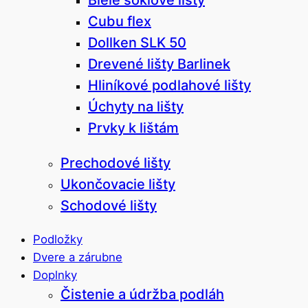
Cubu flex
Dollken SLK 50
Drevené lišty Barlinek
Hliníkové podlahové lišty
Úchyty na lišty
Prvky k lištám
Prechodové lišty
Ukončovacie lišty
Schodové lišty
Podložky
Dvere a zárubne
Doplnky
Čistenie a údržba podláh