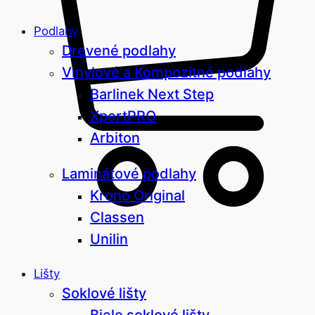
Podlahy
Drevené podlahy
Vinylové a Kompozitné podlahy
Barlinek Next Step
XpertPRO
Arbiton
Laminátové podlahy
Krono Original
Classen
Unilin
Lišty
Soklové lišty
Biele soklové lišty