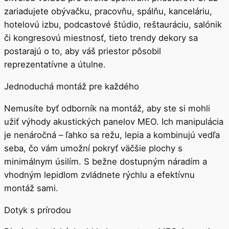
zariadujete obývačku, pracovňu, spálňu, kanceláriu,
hotelovú izbu, podcastové štúdio, reštauráciu, salónik
či kongresovú miestnosť, tieto trendy dekory sa
postarajú o to, aby váš priestor pôsobil
reprezentatívne a útulne.
Jednoduchá montáž pre každého
Nemusíte byť odborník na montáž, aby ste si mohli
užiť výhody akustických panelov MEO. Ich manipulácia
je nenáročná – ľahko sa režu, lepia a kombinujú vedľa
seba, čo vám umožní pokryť väčšie plochy s
minimálnym úsilím. S bežne dostupným náradím a
vhodným lepidlom zvládnete rýchlu a efektívnu
montáž sami.
Dotyk s prírodou