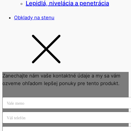
Lepidlá, nivelácia a penetrácia
Obklady na stenu
Zanechajte nám vaše kontaktné údaje a my sa vám
ozveme ohľadom lepšej ponuky pre tento produkt.