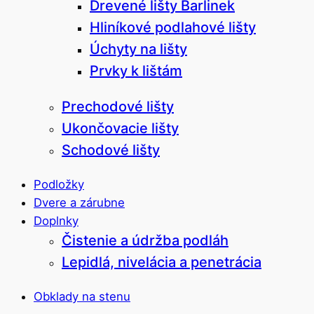
Drevené lišty Barlinek
Hliníkové podlahové lišty
Úchyty na lišty
Prvky k lištám
Prechodové lišty
Ukončovacie lišty
Schodové lišty
Podložky
Dvere a zárubne
Doplnky
Čistenie a údržba podláh
Lepidlá, nivelácia a penetrácia
Obklady na stenu