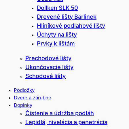
Dollken SLK 50
Drevené lišty Barlinek
Hliníkové podlahové lišty
Úchyty na lišty
Prvky k lištám
Prechodové lišty
Ukončovacie lišty
Schodové lišty
Podložky
Dvere a zárubne
Doplnky
Čistenie a údržba podláh
Lepidlá, nivelácia a penetrácia