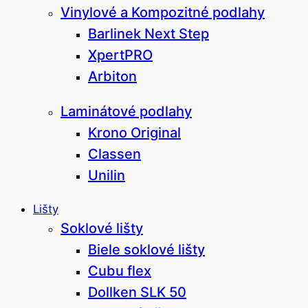
Vinylové a Kompozitné podlahy
Barlinek Next Step
XpertPRO
Arbiton
Laminátové podlahy
Krono Original
Classen
Unilin
Lišty
Soklové lišty
Biele soklové lišty
Cubu flex
Dollken SLK 50