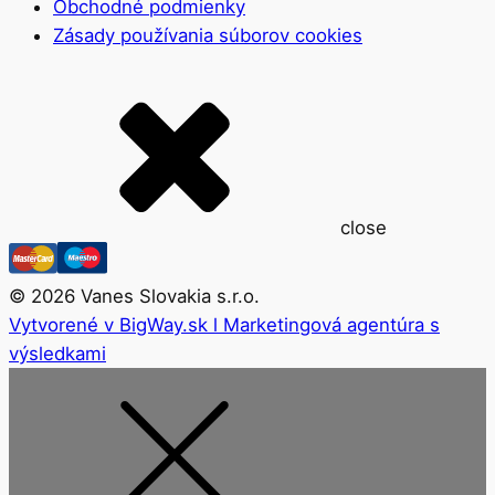
Obchodné podmienky
Zásady používania súborov cookies
close
©
2026
Vanes Slovakia s.r.o.
Vytvorené v BigWay.sk l Marketingová agentúra s
výsledkami