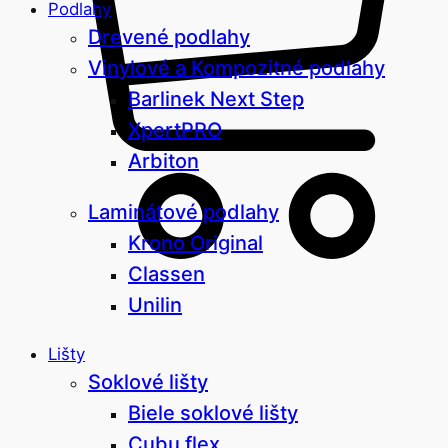
Podlahy
Drevené podlahy
Vinylové a Kompozitné podlahy
Barlinek Next Step
XpertPRO
Arbiton
Laminátové podlahy
Krono Original
Classen
Unilin
Lišty
Soklové lišty
Biele soklové lišty
Cubu flex