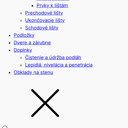
Prvky k lištám
Prechodové lišty
Ukončovacie lišty
Schodové lišty
Podložky
Dvere a zárubne
Doplnky
Čistenie a údržba podláh
Lepidlá, nivelácia a penetrácia
Obklady na stenu