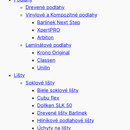
Drevené podlahy
Vinylové a Kompozitné podlahy
Barlinek Next Step
XpertPRO
Arbiton
Laminátové podlahy
Krono Original
Classen
Unilin
Lišty
Soklové lišty
Biele soklové lišty
Cubu flex
Dollken SLK 50
Drevené lišty Barlinek
Hliníkové podlahové lišty
Úchyty na lišty