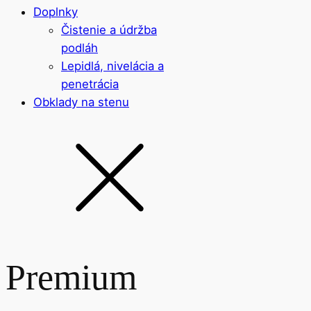
Doplnky
Čistenie a údržba
podláh
Lepidlá, nivelácia a
penetrácia
Obklady na stenu
Premium