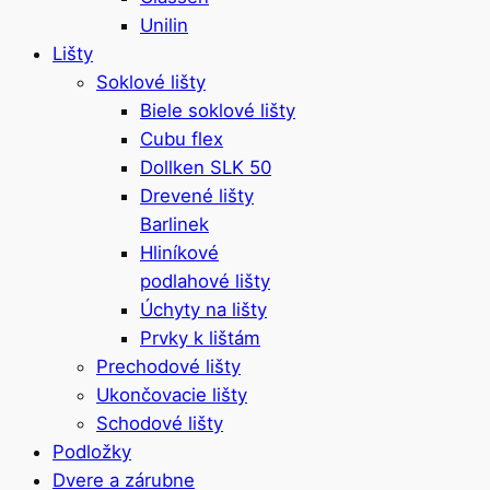
Unilin
Lišty
Soklové lišty
Biele soklové lišty
Cubu flex
Dollken SLK 50
Drevené lišty
Barlinek
Hliníkové
podlahové lišty
Úchyty na lišty
Prvky k lištám
Prechodové lišty
Ukončovacie lišty
Schodové lišty
Podložky
Dvere a zárubne