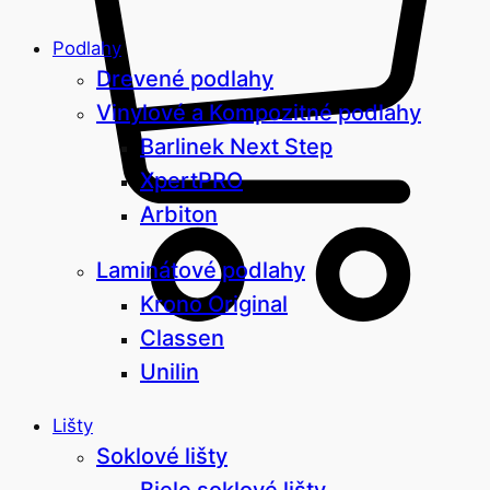
Podlahy
Drevené podlahy
Vinylové a Kompozitné podlahy
Barlinek Next Step
XpertPRO
Arbiton
Laminátové podlahy
Krono Original
Classen
Unilin
Lišty
Soklové lišty
Biele soklové lišty