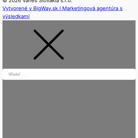
©
2026
Vanes Slovakia s.r.o.
Vytvorené v BigWay.sk l Marketingová agentúra s
výsledkami
Hľadať: