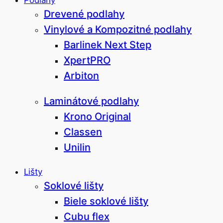
Podlahy
Drevené podlahy
Vinylové a Kompozitné podlahy
Barlinek Next Step
XpertPRO
Arbiton
Laminátové podlahy
Krono Original
Classen
Unilin
Lišty
Soklové lišty
Biele soklové lišty
Cubu flex