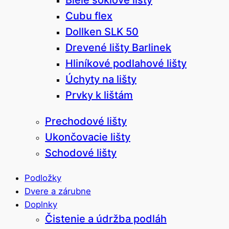
Cubu flex
Dollken SLK 50
Drevené lišty Barlinek
Hliníkové podlahové lišty
Úchyty na lišty
Prvky k lištám
Prechodové lišty
Ukončovacie lišty
Schodové lišty
Podložky
Dvere a zárubne
Doplnky
Čistenie a údržba podláh