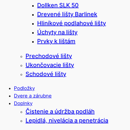
Dollken SLK 50
Drevené lišty Barlinek
Hliníkové podlahové lišty
Úchyty na lišty
Prvky k lištám
Prechodové lišty
Ukončovacie lišty
Schodové lišty
Podložky
Dvere a zárubne
Doplnky
Čistenie a údržba podláh
Lepidlá, nivelácia a penetrácia