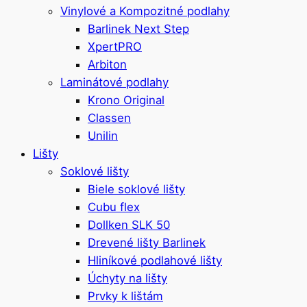
Vinylové a Kompozitné podlahy
Barlinek Next Step
XpertPRO
Arbiton
Laminátové podlahy
Krono Original
Classen
Unilin
Lišty
Soklové lišty
Biele soklové lišty
Cubu flex
Dollken SLK 50
Drevené lišty Barlinek
Hliníkové podlahové lišty
Úchyty na lišty
Prvky k lištám